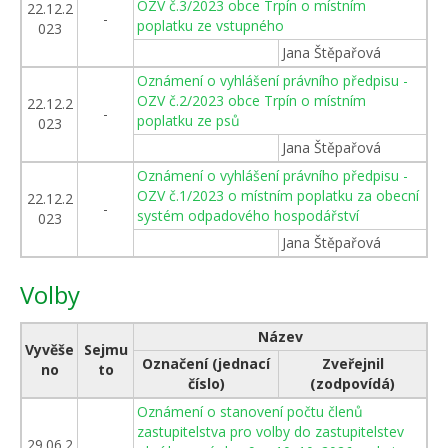
OZV č.3/2023 obce Trpín o místním
22.12.2
-
poplatku ze vstupného
023
Jana Štěpařová
Oznámení o vyhlášení právního předpisu -
OZV č.2/2023 obce Trpín o místním
22.12.2
-
poplatku ze psů
023
Jana Štěpařová
Oznámení o vyhlášení právního předpisu -
OZV č.1/2023 o místním poplatku za obecní
22.12.2
-
systém odpadového hospodářství
023
Jana Štěpařová
Volby
Název
Vyvěše
Sejmu
Označení (jednací
Zveřejnil
no
to
číslo)
(zodpovídá)
Oznámení o stanovení počtu členů
zastupitelstva pro volby do zastupitelstev
29.06.2