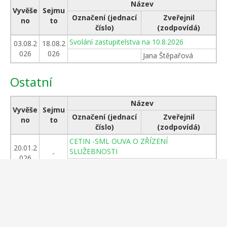
Název
Vyvěše
Sejmu
Označení (jednací
Zveřejnil
no
to
číslo)
(zodpovídá)
Svolání zastupitelstva na 10.8.2026
03.08.2
18.08.2
026
026
Jana Štěpařová
Ostatní
Název
Vyvěše
Sejmu
Označení (jednací
Zveřejnil
no
to
číslo)
(zodpovídá)
CETIN -SML OUVA O ZŘÍZENÍ
20.01.2
SLUŽEBNOSTI
-
026
Jana Štěpařová
Porovnání vodného za rok 2024
08.07.2
-
025
Jana Štěpařová
Zveřejnění informačního materiálu k
02.03.2
nedostatečně identifikovaným vlastníkům
-
023