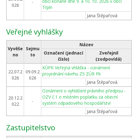
obcí konané dne 9. a 10. 10. 2026 v obci
-
026
Trpín
Jana Štěpařová
Veřejné vyhlášky
Název
Vyvěše
Sejmu
Označení (jednací
Zveřejnil
no
to
číslo)
(zodpovídá)
KÚPK Veřejná vhláška - oznámení
22.07.2
09.09.2
projednání návrhu Z5 ZÚR Pk
026
026
Jana Štěpařová
Oznámení o vyhlášení právního předpisu -
OZV č.1 o místním poplatku za obecní
20.12.2
-
systém odpadového hospodářství
022
Jana Štěpařová
Zastupitelstvo