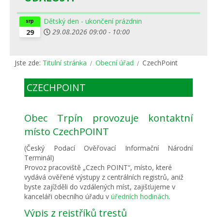
Dětský den - ukončení prázdnin
srp
29.08.2026
09:00
-
10:00
29
Jste zde:
Titulní stránka
Obecní úřad
CzechPoint
CZECHPOINT
Obec Trpín provozuje kontaktní
místo CzechPOINT
(Český Podací Ověřovací Informační Národní
Terminál)
Provoz pracoviště „Czech POINT“, místo, které
vydává ověřené výstupy z centrálních registrů, aniž
byste zajížděli do vzdálených míst, zajišťujeme v
kanceláři obecního úřadu v
úředních hodinách
.
Výpis z rejstříků trestů