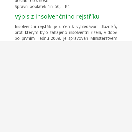
doklad totožnosti
Správní poplatek činí 50,-- Kč
Výpis z Insolvenčního rejstříku
Insolvenční rejstřík je určen k vyhledávání dlužníků,
proti kterým bylo zahájeno insolventní řízení, v době
po prvním lednu 2008. Je spravován Ministerstvem
spravedlnosti.
Kdo může žádat:
Kdokoliv
Co k tomu potřebujete:
Identifikační číslo organizace (hledání příslušné
organizace) nebo osobní údaje (konkrétní osoba)
Správní poplatek činí za první stranu výpisu 100,-- Kč
a za každou další 50,-- Kč
Copyright © Obec Trpín 2026.
o webu
Cookies
GDPR