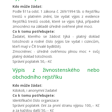
Kdo může žádat:
Podle §11a odst. 1 zákona č. 269/1994 Sb. o Rejstříku
trestů v platném znění, lze vydat výpis z evidence
Rejstříků trestů osobě, které se výpis týká, případně
zmocněnci na základě úředně ověřené plné moci.
Co k tomu potřebujete:
Žadatel, kterého se žádost týká - platný doklad
totožnosti a rodné číslo (výpis lze vydat i cizincům,
kteří mají v ČR trvalé bydliště).
Zmocněnec - úředně ověřenou plnou moc + svůj
platný doklad totožnosti.
Správní poplatek 50,--Kč
Výpis z živnostenského nebo
obchodního rejstříku
Kdo může žádat:
Kdokoli, i anonymní žadatel
Co k tomu potřebujete:
Identifikační číslo organizace
Správní poplatek činí za první stranu výpisu 100,-- Kč
a za každou další 50,-- Kč