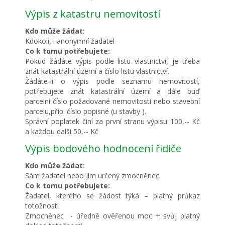
Výpis z katastru nemovitostí
Kdo může žádat:
Kdokoli, i anonymní žadatel
Co k tomu potřebujete:
Pokud žádáte výpis podle listu vlastnictví, je třeba
znát katastrální území a číslo listu vlastnictví.
Žádáte-li o výpis podle seznamu nemovitostí,
potřebujete znát katastrální území a dále buď
parcelní číslo požadované nemovitosti nebo stavební
parcelu,příp. číslo popisné (u stavby ).
Správní poplatek činí za první stranu výpisu 100,-- Kč
a každou další 50,-- Kč
Výpis bodového hodnocení řidiče
Kdo může žádat:
Sám žadatel nebo jím určený zmocněnec.
Co k tomu potřebujete:
Žadatel, kterého se žádost týká – platný průkaz
totožnosti
Zmocněnec - úředně ověřenou moc + svůj platný