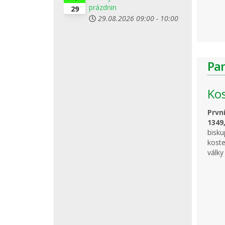
prázdnin
29
29.08.2026
09:00
-
10:00
Pa
Kos
Prvn
134
bisku
koste
války