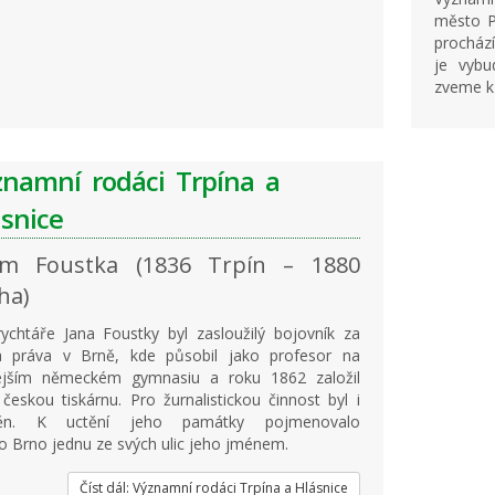
město Po
prochází
je vybu
zveme k 
znamní rodáci Trpína a
snice
ém Foustka (1836 Trpín – 1880
ha)
ychtáře Jana Foustky byl zasloužilý bojovník za
á práva v Brně, kde působil jako profesor na
ejším německém gymnasiu a roku 1862 založil
 českou tiskárnu. Pro žurnalistickou činnost byl i
něn. K uctění jeho památky pojmenovalo
 Brno jednu ze svých ulic jeho jménem.
Číst dál: Významní rodáci Trpína a Hlásnice