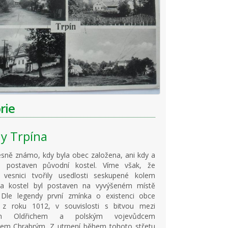
rie
ny Trpína
sně známo, kdy byla obec založena, ani kdy a
 postaven původní kostel. Víme však, že
 vesnici tvořily usedlosti seskupené kolem
 a kostel byl postaven na vyvýšeném místě
 Dle legendy první zmínka o existenci obce
 z roku 1012, v souvislosti s bitvou mezi
em Oldřichem a polským vojevůdcem
vem Chrabrým. Z utrpení během tohoto střetu