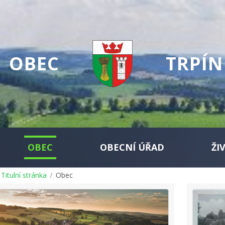
OBEC
TRPÍN
OBEC
OBECNÍ ÚŘAD
ŽI
Titulní stránka
Obec