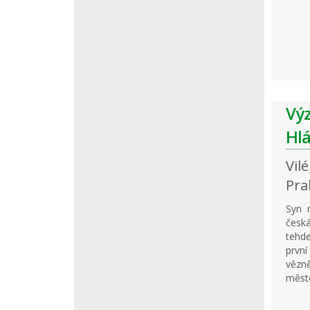
Vý
Hlá
Vil
Pra
Syn r
česk
tehd
první
věz
město