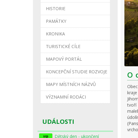
HISTORIE
PAMÁTKY
KRONIKA
TURISTICKÉ CÍLE
MAPOVÝ PORTÁL
KONCEPČNÍ STUDIE ROZVOJE
O 
MAPY MÍSTNÍCH NÁZVŮ
Obec
kraj
VÝZNAMNÍ RODÁCI
Jiho
tvoří
maleb
údol
UDÁLOSTI
(Pan
vrcho
Dětský den - ukončení
srp