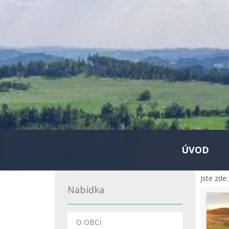
ÚVOD
Jste zde:
Nabídka
O OBCI