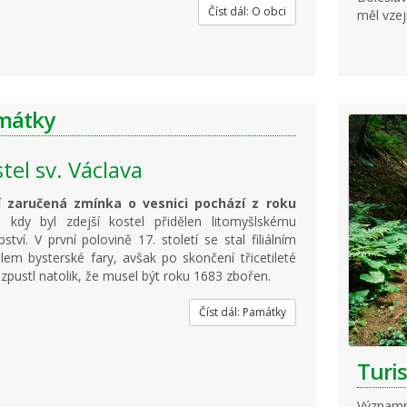
Číst dál: O obci
měl vzej
mátky
tel sv. Václava
í zaručená zmínka o vesnici pochází z roku
9,
kdy byl zdejší kostel přidělen litomyšlskému
pství. V první polovině 17. století se stal filiálním
lem bysterské fary, avšak po skončení třicetileté
 zpustl natolik, že musel být roku 1683 zbořen.
Číst dál: Památky
Turis
Významn