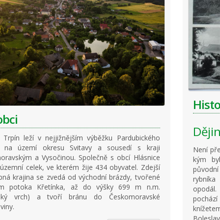
Histo
obci
Ději
 Trpín leží v nejjižnějším výběžku Pardubického
e na území okresu Svitavy a sousedí s kraji
Není pře
moravským a Vysočinou. Společně s obcí Hlásnice
kým byl
 územní celek, ve kterém žije 434 obyvatel. Zdejší
původní
ná krajina se zvedá od východní brázdy, tvořené
rybníka
ím potoka Křetínka, až do výšky 699 m n.m.
opodál.
ský vrch) a tvoří bránu do Českomoravské
pochází
viny.
knížet
Bolesla