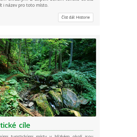
ít i název pro toto místo.
Číst dál: Historie
tické cíle
ými turistickými místy v blízkém okolí jsou