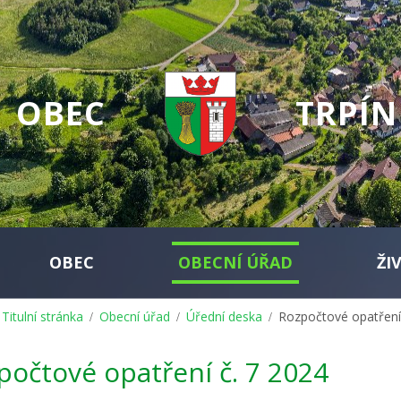
OBEC
TRPÍN
OBEC
OBECNÍ ÚŘAD
ŽI
Titulní stránka
Obecní úřad
Úřední deska
Rozpočtové opatření
počtové opatření č. 7 2024