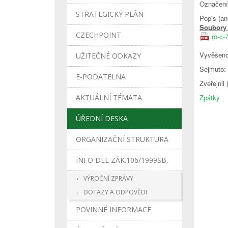
Označení 
STRATEGICKÝ PLÁN
Popis (an
Soubory 
CZECHPOINT
ro-c-
Vyvěšeno
UŽITEČNÉ ODKAZY
Sejmuto:
E-PODATELNA
Zveřejnil
AKTUÁLNÍ TÉMATA
Zpátky
ÚŘEDNÍ DESKA
ORGANIZAČNÍ STRUKTURA
INFO DLE ZÁK.106/1999SB.
VÝROČNÍ ZPRÁVY
DOTAZY A ODPOVĚDI
POVINNÉ INFORMACE