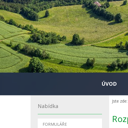
ÚVOD
Jste zde:
Nabídka
Roz
FORMULÁŘE