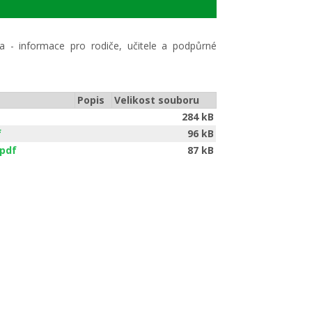
- informace pro rodiče, učitele a podpůrné
Popis
Velikost souboru
284 kB
f
96 kB
.pdf
87 kB