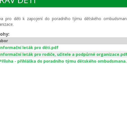
va pro děti k zapojení do poradního týmu dětského ombudsmana 
anizace.
lohy:
ubor
Informační leták pro děti.pdf
Informační leták pro rodiče, učitele a podpůrné organizace.pd
Příloha - přihláška do poradního týmu dětského ombudsmana