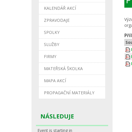
KALENDÁŘ AKCÍ
Výz
ZPRAVODAJE
org
SPOLKY
Pří
So
SLUŽBY
FIRMY
MATEŘSKÁ ŠKOLKA
MAPA AKCÍ
PROPAGAČNÍ MATERIÁLY
NÁSLEDUJE
Event is starting in