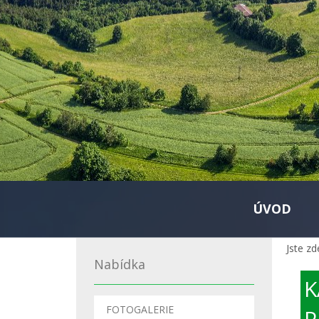
ÚVOD
Jste zd
Nabídka
K
FOTOGALERIE
P