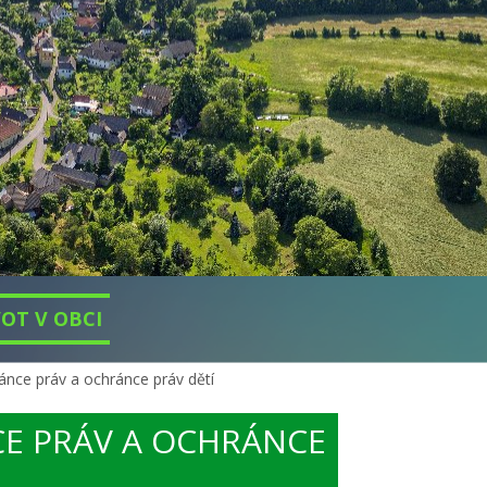
VOT V OBCI
ánce práv a ochránce práv dětí
E PRÁV A OCHRÁNCE