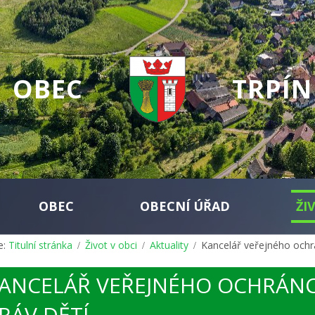
OBEC
TRPÍN
OBEC
OBECNÍ ÚŘAD
ŽI
e:
Titulní stránka
Život v obci
Aktuality
Kancelář veřejného ochr
ANCELÁŘ VEŘEJNÉHO OCHRÁNC
RÁV DĚTÍ