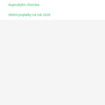
Aujeszkyho choroba
Místní poplatky na rok 2026
Mobilní aplikace IREDO
INFORMACE Z ODBORU SOCIÁLNÍCH VĚCÍ A
ZDRAVOTNICTVÍ: volné byty
Kalendáře 2026
UPOZORNĚNÍ k odstranění a okleštění stromoví a jiných
porostů
AZASS - volný pečovatelský byt v Sádku
UNIMAN - pracovní nabídka
Výběrové řízení penzion Polička
Oblastní charita Polička - nové otevřené pozice