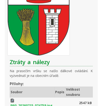
Ztráty a nálezy
Na prasečím vršku se našlo dálkové ovládání. K
vyzvednutí je na obecním úřadě.
Přílohy:
Velikost
Soubor
Popis
souboru
2547 kB
IMG_20260715_074759.jpg