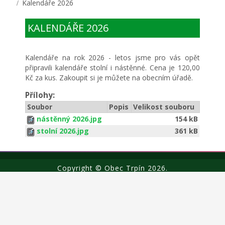
Kalendáře 2026
KALENDÁŘE 2026
Kalendáře na rok 2026 - letos jsme pro vás opět
připravili kalendáře stolní i nástěnné. Cena je 120,00
Kč za kus. Zakoupit si je můžete na obecním úřadě.
Přílohy:
Soubor
Popis
Velikost souboru
nástěnný 2026.jpg
154 kB
stolní 2026.jpg
361 kB
Copyright © Obec Trpín 2026.
o webu
Cookies
GDPR
Prohlášení o přístupnosti