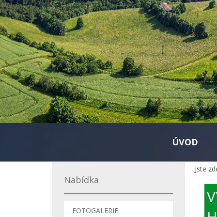
ÚVOD
Jste zd
Nabídka
V
FOTOGALERIE
H