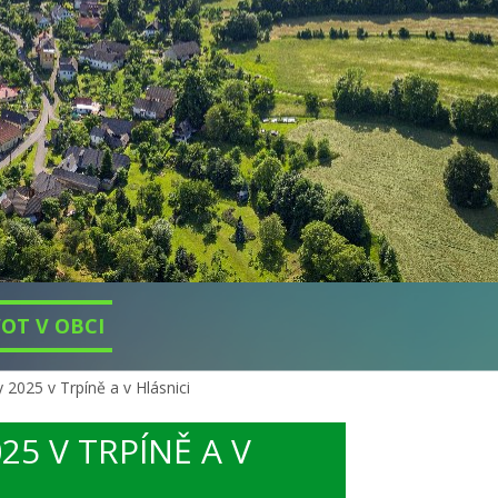
VOT V OBCI
y 2025 v Trpíně a v Hlásnici
25 V TRPÍNĚ A V