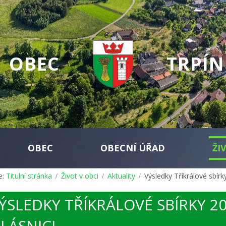
OBEC
TRPÍN
OBEC
OBECNÍ ÚŘAD
ŽI
e:
Titulní stránka
Život v obci
Aktuality
Výsledky Tříkrálové sbírk
ÝSLEDKY TŘÍKRÁLOVÉ SBÍRKY 20
LÁSNICI