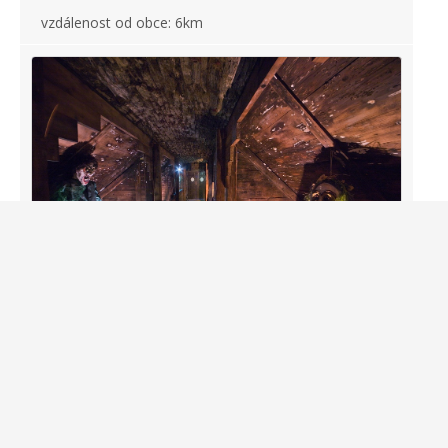
vzdálenost od obce: 6km
Olešnické muzeum strašidel -
Olešnice na Moravě
Sklepení bývalé ledárny, kde se od zimy do letních
měsíců uchovával led pro řezníky a olešnický pivovar.
Bylo postaveno pod bývalým hřbitovem na počátku