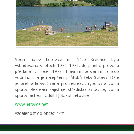
Vodní nádrž Letovice na říčce Křetínce byla
vybudována v letech 1972–1976, do plného provozu
předána v roce 1978. Hlavním posláním tohoto
vodního díla je nalepšení průtoků řeky Svitavy. Dále
je přehrada využívána pro rekreaci, rybolov a vodní
sporty. Rekreaci zajišťuje středisko Svitavice, vodní
sporty Jachetní oddíl TJ Sokol Letovice
www.letovice.net
vzdálenost od obce:14km