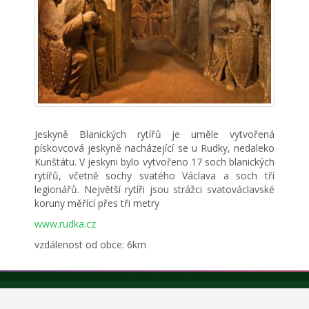
Jeskyně Blanických rytířů je uměle vytvořená
pískovcová jeskyně nacházející se u Rudky, nedaleko
Kunštátu. V jeskyni bylo vytvořeno 17 soch blanických
rytířů, včetně sochy svatého Václava a soch tří
legionářů. Největší rytíři jsou strážci svatováclavské
koruny měřící přes tři metry
www.rudka.cz
vzdálenost od obce: 6km
Copyright © Obec Trpín 2026.