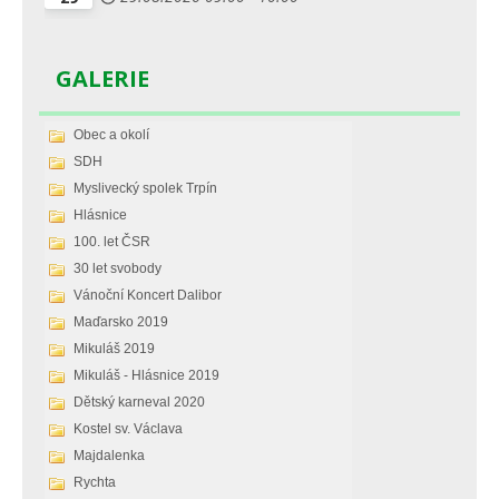
GALERIE
Obec a okolí
SDH
Myslivecký spolek Trpín
Hlásnice
100. let ČSR
30 let svobody
Vánoční Koncert Dalibor
Maďarsko 2019
Mikuláš 2019
Mikuláš - Hlásnice 2019
Dětský karneval 2020
Kostel sv. Václava
Majdalenka
Rychta