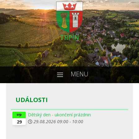
TRPÍN
MENU
UDÁLOSTI
Dětský den - ukončení prázdnin
srp
29.08.2026
09:00
-
10:00
29